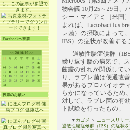
Microbes（第3回ア
物会議 10月25～29
シー・マイアミ［米国
よれば、Lactobacillus 
レ菌）の摂取によって、
Facebookへ投票
IBS）の症状が改善す
過敏性腸症候群（IB
<<
2010/10
>>
日
月
火
水
木
金
土
繰り返す腸の病気で、
01
02
03
04
05
06
07
08
09
菌叢の乱れが関係して
10
11
12
13
14
15
16
り、ラブレ菌は便通改善
17
18
19
20
21
22
23
24
25
26
27
28
29
30
果があるプロバイオテ
31
らかになっているため、
投票のお願い
対して、ラブレ菌の有
ト試験を行ったもの。
▼
カゴメ
＞
ニュースリリース
過敏性腸症候群（IBS）の症状