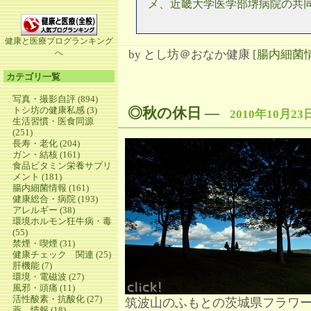
メ、近畿大学医学部堺病院の共
健康と医療ブログランキング
へ
by
とし坊＠おなか健康
[
腸内細菌
カテゴリ一覧
写真・撮影自評 (894)
トシ坊の健康私感 (3)
◎秋の休日
―
2010年10月23
生活習慣・医食同源
(251)
長寿・老化 (204)
ガン・結核 (161)
食品ビタミン栄養サプリ
メント (181)
腸内細菌情報 (161)
健康総合・病院 (193)
アレルギー (38)
環境ホルモン狂牛病・毒
(55)
禁煙・喫煙 (31)
健康チェック 関連 (25)
肝機能 (7)
環境・電磁波 (27)
風邪・頭痛 (11)
活性酸素・抗酸化 (27)
筑波山のふもとの茨城県フラワ
薬 情報 (18)