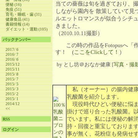
当ての薔薇は旬を過ぎており、
便秘 (16)
免疫 (51)
しながら園内を 散策していて見
育毛・睡眠・歯 (31)
ルエットロマンスが似合うシチュ
健康食品 (41)
書籍情報 (14)
きました。
ダイエット・運動 (105)
（2010.10.11撮影）
バックナンバー
この時の作品をFotopusへ
2017/ 6
す！ (
ここをClickして！
）
2016/ 7
2016/ 6
by
とし坊＠おなか健康
[
写真・撮
2015/12
2015/11
2015/ 8
2015/ 7
2015/ 5
私（オーナー）の腸内健康
2015/ 3
2015/ 2
乳酸菌を紹介します。
2015/ 1
現役時代ひどい便秘に悩ま
2014/12
<<
掛けで巡り合った乳酸菌。
でいます。私には便秘の解
RSS
持・回復と重宝しておりま
ログイン
事が無く、花粉症も発病せ