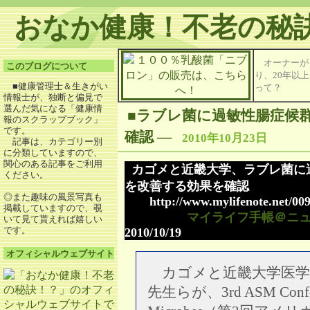
おなか健康！不老の秘
オーナーが
このブログについて
り、20年以
■健康管理士＆生きがい
って？
情報士が、独断と偏見で
選んだ気になる「健康情
■ラブレ菌に過敏性腸症候
報のスクラップブック」
です。
確認
―
2010年10月23日
記事は、カテゴリー別
に分類していますので、
関心のある記事をご利用
カゴメと近畿大学、ラブレ菌に過
ください。
を改善する効果を確認
◎また趣味の風景写真も
http://www.mylifenote.net/009/
掲載していますので、覗
マイライフ手帳＠ニ
いて見て貰えれば嬉しい
です。
2010/10/19
オフィシャルウェブサイト
カゴメと近畿大学医学
先生らが、3rd ASM Conferen